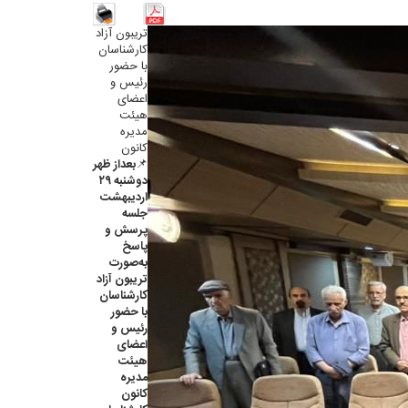
تریبون آزاد
کارشناسان
با حضور
رئیس و
اعضای
هیئت
مدیره
کانون
📌بعداز ظهر
دوشنبه ۲۹
اردیبهشت
جلسه
پرسش و
پاسخ
به‌صورت
تریبون آزاد
کارشناسان
با حضور
رئیس و
اعضای
هیئت
مدیره
کانون