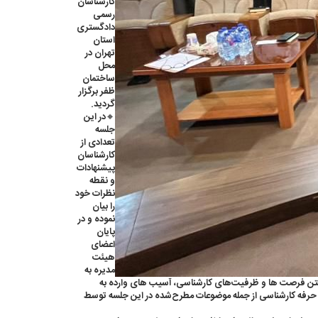
کارشناسان
رسمی
دادگستری
استان
تهران در
محل
ساختمان
ظفر برگزار
گردید.
🔸در این
جلسه
تعدادی از
کارشناسان
پیشنهادات
و نقطه
نظرات خود
را بیان
نموده و در
پایان
اعضای
هیئت
مدیره به
ن، ارجاعات کارشناسی توسط سامانه ۲۰۲۰، محدودیت های ایجاد شده، از بین رفتن فرصت ها و ظرفیت‌های کارشناسی، آسیب های وارده به
 و حرفه کارشناسی از جمله موضوعات مطرح‌شده در این جلسه توسط