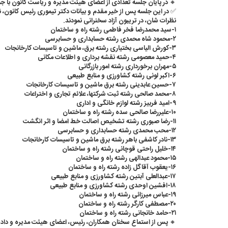
🔸 در پایان جلسه تعدادی از اعضای هیئت مدیره و ریاست کانون با جم
✅ در این جلسه پس از خیر مقدم و بیانات دکتر تیموری رئیس کانون، 
نظرات شان، در تریبون آزاد سخنرانی نمودند.
۱-سید محمدرضا فخر فاطمی رشته راه و ساختمان
۲-محمود شاه محمدی رشته حسابداری و حسابرسی
۳-کورش الیاسی بختیاری رشته برق، ماشین و تاسیسات کارخانجات
۴-حمید معصومی رشته نقشه برداری و اطلاعات مکانی
۵-مهران برخورداری رشته امور بازرگانی
۶-اکبر لونی رشته کشاورزی و منابع طبیعی
۷-حسین عابدینی رشته برق ماشین و تاسیسات کارخانجات
۸-محمد صالحی رشته ثبت شرکتها، علائم تجاری و اختراعات
۹-امید فربیز رشته لوازم خانگی و اداری
۱۰-علیررضا صالحی سده رشته راه و ساختمان
۱۱-رضا صبوری رشته تشخیص اصالت خط امضا و اثر انگشت
۱۲-محب محمدی رشته حسابداری و حسابرسی
۱۳-نادر کاشفی باهر رشته برق ماشین و تاسیسات کارخانجات
۱۴-خلیل راحتی قوچانی رشته راه و ساختمان
۱۵-محمود عبدالهی رشته راه و ساختمان
۱۶-یعقوب آقاگل زاده رشته راه و ساختمان
۱۷-عبدالعلی آبتین رشته کشاورزی و منابع طبیعی
۱۸-افشین اوحدی رشته کشاورزی و منابع طبیعی
۱۹-عباس میرزائی رشته راه و ساختمان
۲۰-مصطفی کارگر رشته راه و ساختمان
۲۱-حامد خانجانی رشته راه و ساختمان
🔸 پس از استماع سخنان همکاران، رئیس، اعضای هیئت مدیره و دادست