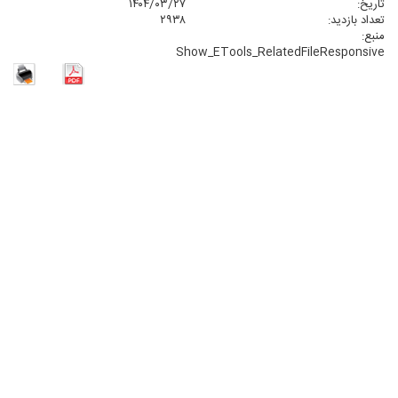
تاریخ:
۱۴۰۴/۰۳/۲۷
تعداد بازدید:
۲۹۳۸
منبع:
Show_ETools_RelatedFileResponsive