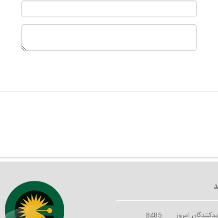
یدکنندگان امروز
8485