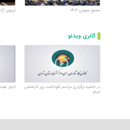
ضریب شرافت Decency Quotient
مجمع عمومی ۱۴۰۴
تریبون آزا
قرارداد بیمه تکمیلی کارشنا
معرفی امضا الکترونیک در ساما
گالری ویدئو
پیام جناب آقای دکتر تیمو
در حاشیه برگزاری مراسم نکوداشت روز کارشناس
ادوار هیئ
۱۴۰۳