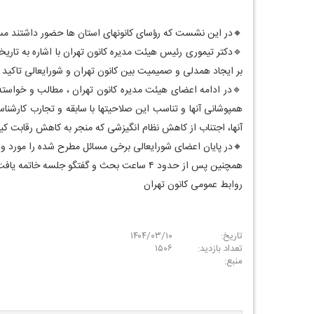
🔸در این نشست که رؤسای کانونهای استان ها حضور داشتند مسا
🔹دکتر تیموری رئیس هیئت مدیره کانون تهران با اشاره به تاری
بر ایجاد همدلی و صمیمیت بین کانون تهران و شورایعالی تاکید نمو
همپوشانی آنها و تناسب این صلاحیتها با سابقه و تجارب کارشنا
آنها، اجتناب از کاهش نظام انگیزشی که منجر به کاهش رقابت ک
🔸در پایان اعضای شورایعالی برخی مسائل مطرح شده را مورد واک
همچنین پس از حدود ۴ ساعت بحث و گفتگو جلسه خاتمه یافت و مقرر شد اینگونه نشست ها به منظور بهره برداری از این فضای دوستانه به نفع اهداف مشترک هر دو طرف به طور مستمر ادامه یابد.
روابط عمومی کانون تهران
تاریخ:
۱۴۰۴/۰۳/۱۰
تعداد بازدید:
۱۵۰۶
منبع: